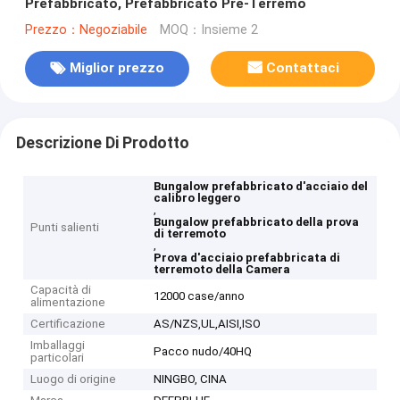
Prefabbricato, Prefabbricato Pre-Terremo
Prezzo：Negoziabile
MOQ：Insieme 2
Miglior prezzo
Contattaci
Descrizione Di Prodotto
Bungalow prefabbricato d'acciaio del
calibro leggero
,
Bungalow prefabbricato della prova
Punti salienti
di terremoto
,
Prova d'acciaio prefabbricata di
terremoto della Camera
Capacità di
12000 case/anno
alimentazione
Certificazione
AS/NZS,UL,AISI,ISO
Imballaggi
Pacco nudo/40HQ
particolari
Luogo di origine
NINGBO, CINA