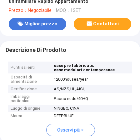
unifamiliare Rapido Appartamento
Prezzo：Negoziabile
MOQ：1SET
Miglior prezzo
Contattaci
Descrizione Di Prodotto
,
case pre fabbricate
Punti salienti
case modulari contemporanee
Capacità di
12000houses/year
alimentazione
Certificazione
AS/NZS,UL,AISI,
Imballaggi
Pacco nudo/40HQ
particolari
Luogo di origine
NINGBO, CINA
Marca
DEEPBLUE
Osservi più