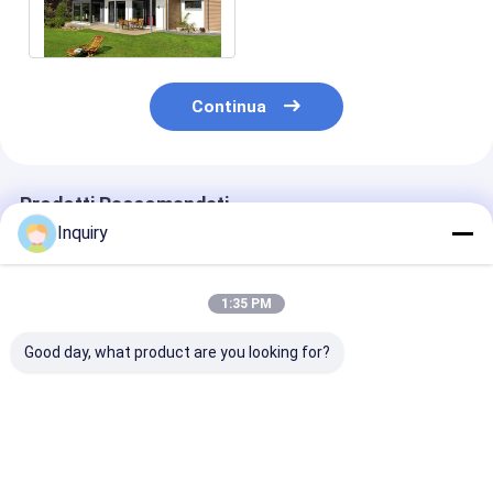
unifamiliare Rapido
Appartamento
Continua
Prodotti Raccomandati
Inquiry
1:35 PM
Good day, what product are you looking for?
Moderne case
Kit di case modulari
Struttura in a
prefabbricate con
di lusso a due piani
leggero Case
pannelli Modulare
certificate ICC-ES,
prefabbricate
case AS/US
moderne
Standard Light Steel
prefabbricate in
Miglior prezzo
Miglior prezzo
Miglior pr