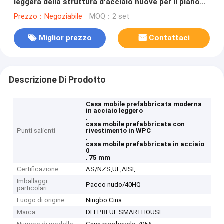
leggera della struttura d'acciaio nuove per il piano
della nonna
Prezzo：Negoziabile
MOQ：2 set
Miglior prezzo
Contattaci
Descrizione Di Prodotto
Casa mobile prefabbricata moderna
in acciaio leggero
,
casa mobile prefabbricata con
Punti salienti
rivestimento in WPC
,
casa mobile prefabbricata in acciaio
0
,
75 mm
Certificazione
AS/NZS,UL,AISI,
Imballaggi
Pacco nudo/40HQ
particolari
Luogo di origine
Ningbo Cina
Marca
DEEPBLUE SMARTHOUSE