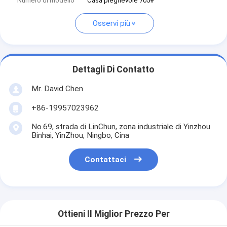
Numero di modello
Casa pieghevole 705#
Osservi più
Dettagli Di Contatto
Mr. David Chen
+86-19957023962
No.69, strada di LinChun, zona industriale di Yinzhou
Binhai, YinZhou, Ningbo, Cina
Contattaci
Ottieni Il Miglior Prezzo Per