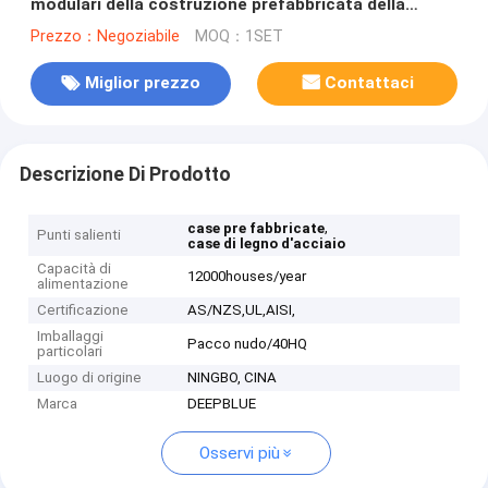
modulari della costruzione prefabbricata della
pagina d'acciaio del calibro della luce
Prezzo：Negoziabile
MOQ：1SET
dell'isolamento
Miglior prezzo
Contattaci
Descrizione Di Prodotto
,
case pre fabbricate
Punti salienti
case di legno d'acciaio
Capacità di
12000houses/year
alimentazione
Certificazione
AS/NZS,UL,AISI,
Imballaggi
Pacco nudo/40HQ
particolari
Luogo di origine
NINGBO, CINA
Marca
DEEPBLUE
Osservi più