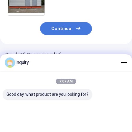
costruzione prefabbricata della
pagina d'acciaio del calibro della
luce dell'isolamento
Continua
Prodotti Raccomandati
Inquiry
7:07 AM
Good day, what product are you looking for?
La costruzione
Casa Prefabbricata
Hot Sale Studi
prefabbricata
Economica in
giardino Accia
prefabbricata della
Acciaio Leggero
leggero Casa
struttura d'acciaio
Prefabbricata per
prefabbricata
della Camera di Eco
Dubai
Luxuyr Granny
Miglior prezzo
Miglior prezzo
Miglior pr