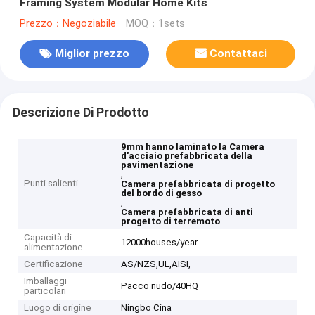
Framing System Modular Home Kits
Prezzo：Negoziabile
MOQ：1sets
Miglior prezzo
Contattaci
Descrizione Di Prodotto
9mm hanno laminato la Camera
d'acciaio prefabbricata della
pavimentazione
,
Punti salienti
Camera prefabbricata di progetto
del bordo di gesso
,
Camera prefabbricata di anti
progetto di terremoto
Capacità di
12000houses/year
alimentazione
Certificazione
AS/NZS,UL,AISI,
Imballaggi
Pacco nudo/40HQ
particolari
Luogo di origine
Ningbo Cina