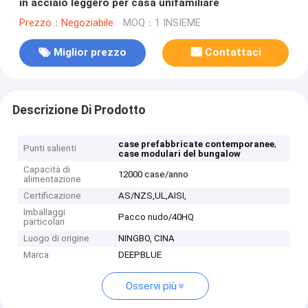
in acciaio leggero per casa unifamiliare
Prezzo：Negoziabile
MOQ：1 INSIEME
Miglior prezzo
Contattaci
Descrizione Di Prodotto
,
case prefabbricate contemporanee
Punti salienti
case modulari del bungalow
Capacità di
12000 case/anno
alimentazione
Certificazione
AS/NZS,UL,AISI,
Imballaggi
Pacco nudo/40HQ
particolari
Luogo di origine
NINGBO, CINA
Marca
DEEPBLUE
Osservi più