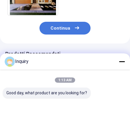
struttura in acciaio leggero
per casa unifamiliare
Continua
Prodotti Raccomandati
Inquiry
1:13 AM
Good day, what product are you looking for?
Casa Prefabbricata
Casa prefabbricata
Case prefabbr
Bungalow con
per bungalow
leggere in acci
Struttura Leggera in
Case unifamili
Acciaio – Soluzioni
abitazione
Modulari per Uffici e
Miglior prezzo
Miglior prezzo
Miglior pr